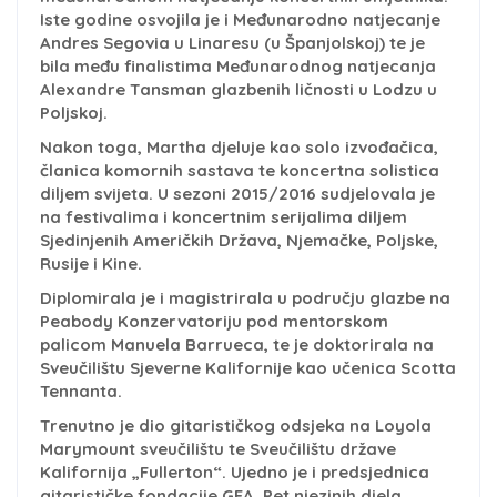
Iste godine osvojila je i Međunarodno natjecanje
Andres Segovia u Linaresu (u Španjolskoj) te je
bila među finalistima Međunarodnog natjecanja
Alexandre Tansman glazbenih ličnosti u Lodzu u
Poljskoj.
Nakon toga, Martha djeluje kao solo izvođačica,
članica komornih sastava te koncertna solistica
diljem svijeta. U sezoni 2015/2016 sudjelovala je
na festivalima i koncertnim serijalima diljem
Sjedinjenih Američkih Država, Njemačke, Poljske,
Rusije i Kine.
Diplomirala je i magistrirala u području glazbe na
Peabody Konzervatoriju pod mentorskom
palicom Manuela Barrueca, te je doktorirala na
Sveučilištu Sjeverne Kalifornije kao učenica Scotta
Tennanta.
Trenutno je dio gitarističkog odsjeka na Loyola
Marymount sveučilištu te Sveučilištu države
Kalifornija „Fullerton“. Ujedno je i predsjednica
gitarističke fondacije GFA. Pet njezinih djela