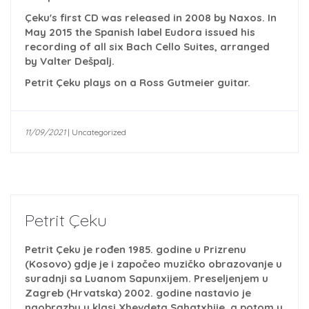
Çeku's first CD was released in 2008 by Naxos. In
May 2015 the Spanish label Eudora issued his
recording of all six Bach Cello Suites, arranged
by Valter Dešpalj.
Petrit Çeku plays on a Ross Gutmeier guitar.
11/09/2021
|
Uncategorized
Petrit Çeku
Petrit Çeku je rođen 1985. godine u Prizrenu
(Kosovo) gdje je i započeo muzičko obrazovanje u
suradnji sa Luanom Sapunxijem. Preseljenjem u
Zagreb (Hrvatska) 2002. godine nastavio je
naobrazbu u klasi Xhevdeta Sahatxhije, a potom u