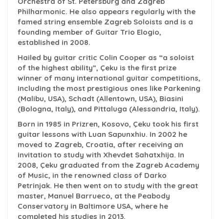
Orchestra of St. Petersburg and Zagreb
Philharmonic. He also appears regularly with the
famed string ensemble Zagreb Soloists and is a
founding member of Guitar Trio Elogio,
established in 2008.
Hailed by guitar critic Colin Cooper as “a soloist
of the highest ability”, Çeku is the first prize
winner of many international guitar competitions,
including the most prestigious ones like Parkening
(Malibu, USA), Schadt (Allentown, USA), Biasini
(Bologna, Italy), and Pittaluga (Alessandria, Italy).
Born in 1985 in Prizren, Kosovo, Çeku took his first
guitar lessons with Luan Sapunxhiu. In 2002 he
moved to Zagreb, Croatia, after receiving an
invitation to study with Xhevdet Sahatxhija. In
2008, Çeku graduated from the Zagreb Academy
of Music, in the renowned class of Darko
Petrinjak. He then went on to study with the great
master, Manuel Barrueco, at the Peabody
Conservatory in Baltimore USA, where he
completed his studies in 2013.