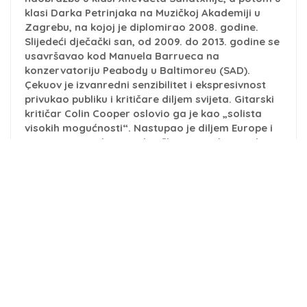
klasi Darka Petrinjaka na Muzičkoj Akademiji u
Zagrebu, na kojoj je diplomirao 2008. godine.
Slijedeći dječački san, od 2009. do 2013. godine se
usavršavao kod Manuela Barrueca na
konzervatoriju Peabody u Baltimoreu (SAD).
Çekuov je izvanredni senzibilitet i ekspresivnost
privukao publiku i kritičare diljem svijeta. Gitarski
kritičar Colin Cooper oslovio ga je kao „solista
visokih mogućnosti“. Nastupao je diljem Europe i
Sjeverne Amerike sa solističkim recitalima te kao
solist u pratnji simfonijskih orkestara poput
Simfonijskog orkestra Allentowna, Simfonijskog
orkestra Baltimorea, Komornog orkestra Češke
filharmonije, Orkestra državnog hermitaža St.
Petersbuga, Simfonijskog orkestra Albanske
radiotelevizije, te najznačajnijim orkestrima u
Hrvatskoj poput Zagrebačke filharmonije,
Dubrovačkog simfonijskog orkestra te
Simfonijskog orkestra HRT-a. Također, redovito
nastupa sa poznatim ansamblom Zagrebački
solisti te gitarskim triom Elogio.