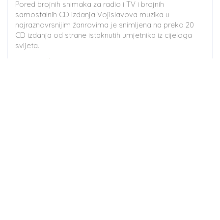
Pored brojnih snimaka za radio i TV i brojnih
samostalnih CD izdanja Vojislavova muzika u
najraznovrsnijim žanrovima je snimljena na preko 20
CD izdanja od strane istaknutih umjetnika iz cijeloga
svijeta.
www.vojislavivanovic.com
10/29/2025
|
Nekategorizirano
|
0 Comments
Leave a comment