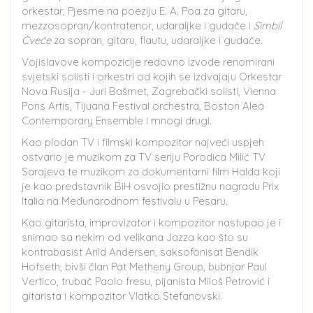
orkestar, Pjesme na poeziju E. A. Poa za gitaru,
mezzosopran/kontratenor, udaraljke i gudače i
Simbil
Cveće
za sopran, gitaru, flautu, udaraljke i gudače.
Vojislavove kompozicije redovno izvode renomirani
svjetski solisti i orkestri od kojih se izdvajaju Orkestar
Nova Rusija - Juri Bašmet, Zagrebački solisti, Vienna
Pons Artis, Tijuana Festival orchestra, Boston Alea
Contemporary Ensemble i mnogi drugi.
Kao plodan TV i filmski kompozitor najveći uspjeh
ostvario je muzikom za TV seriju Porodica Milić TV
Sarajeva te muzikom za dokumentarni film Halda koji
je kao predstavnik BiH osvojio prestižnu nagradu Prix
Italia na Međunarodnom festivalu u Pesaru.
Kao gitarista, improvizator i kompozitor nastupao je i
snimao sa nekim od velikana Jazza kao što su
kontrabasist Arild Andersen, saksofonisat Bendik
Hofseth, bivši član Pat Metheny Group, bubnjar Paul
Vertico, trubač Paolo fresu, pijanista Miloš Petrović i
gitarista i kompozitor Vlatko Stefanovski.