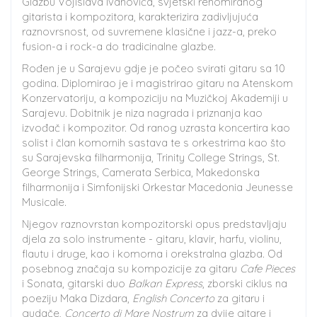
Glazbu Vojislava Ivanovića, svjetski renomiranog
gitarista i kompozitora, karakterizira zadivljujuća
raznovrsnost, od suvremene klasične i jazz-a, preko
fusion-a i rock-a do tradicinalne glazbe.
Rođen je u Sarajevu gdje je počeo svirati gitaru sa 10
godina. Diplomirao je i magistrirao gitaru na Atenskom
Konzervatoriju, a kompoziciju na Muzičkoj Akademiji u
Sarajevu. Dobitnik je niza nagrada i priznanja kao
izvođač i kompozitor. Od ranog uzrasta koncertira kao
solist i član komornih sastava te s orkestrima kao što
su Sarajevska filharmonija, Trinity College Strings, St.
George Strings, Camerata Serbica, Makedonska
filharmonija i Simfonijski Orkestar Macedonia Jeunesse
Musicale.
Njegov raznovrstan kompozitorski opus predstavljaju
djela za solo instrumente - gitaru, klavir, harfu, violinu,
flautu i druge, kao i komorna i orekstralna glazba. Od
posebnog značaja su kompozicije za gitaru
Cafe Pieces
i Sonata, gitarski duo
Balkan Express
, zborski ciklus na
poeziju Maka Dizdara,
English Concerto
za gitaru i
gudače,
Concerto di Mare Nostrum
za dvije gitare i