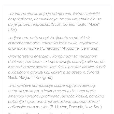
…uz interpretaciju koja je odmjerena, lirična i tehnički
besprijekorna, komunikacija između
umjetnika čini se
da je gotovo telepatska.
(Scott Collins, "Guitar Muse"
USA)
…odjednom, note neopisive ljepote su potekle iz
instrumenata oba umjetnika kroz zvuke Vojislavove
originalne muzike.
(“Dreiklang” Magazine, Germany)
Uravnotežena energija u kombinaciji sa misaonom
dubinom, i smislom za improvizaciju ostavlja dilemu, da
li se radi o džez gitaristi koji ulazi u prostor klasike, ili pak
o klasičnom gitaristi koji koketira sa džezom
. (World
Music Magazin, Beograd)
…Ivanovićeve kompozicije osobenog i inovativnog
autorskg pristupa, u kojima se na jedinstven način
smenjuju i prepliću profinjena jasnoća klasike, barokna
polifonija i spontana improvizaciona sloboda džeza i
balkanske etno muzike.
(B. Hložan, Dnevnik, Novi Sad)