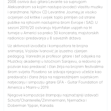
2008 osniva duo gitara Levante sa suprugom
Aleksandrom sa kojim nastupa izvodeći vlastitu muziku
i aranžmane. Njihov CD Levantine Journey je visoko
ocijenjen od kritike i uvijek toplo primljen od strane
publike na njihovim nastupima širom Evrope i SAD. U
sezoni 2019/20 ostvaruju trijumfalan uspjeh na tri
turneje u Americi sa preko 30 koncerata, majstorskih
radionica i predavanja u 8 saveznih država.
Uz aktivnosti izvođača i kompozitora te brojna
snimanja, Vojislav Ivanović je izuzetno cijenjen
pedagog. Vanredni je profesor gitare i šef odsjeka na
Muzičkoj akademiji u Istočnom Sarajevu, a redovno je
pozivan kao predavač i član žirija na brojnim festivalima
širom svijeta. Posebno se izdvaja njegovo učešće kao
predavača i člana žirija na najprestižnijem svjetskom
natjecanju i simpoziju gitare GFA - Guitar Foundation of
America u Miami-u 2019.
Njegove kompozicije štampaju najznačajniji izdavači
Schott/Chanterelle/Zimmermann, Njemačka i
Doberman Yppan, Kanada.